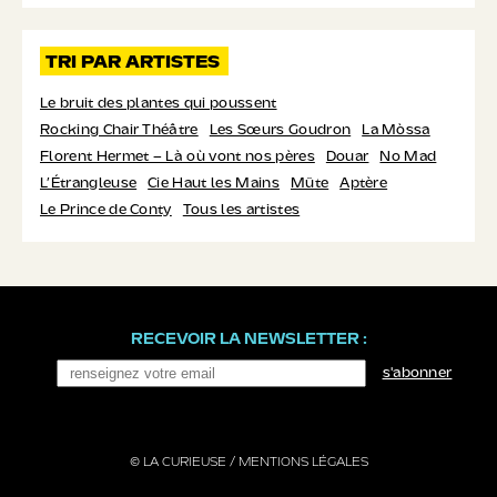
TRI PAR ARTISTES
Le bruit des plantes qui poussent
Rocking Chair Théâtre
Les Sœurs Goudron
La Mòssa
Florent Hermet – Là où vont nos pères
Douar
No Mad
L’Étrangleuse
Cie Haut les Mains
Müte
Aptère
Le Prince de Conty
Tous les artistes
RECEVOIR LA NEWSLETTER :
s'abonner
© LA CURIEUSE /
MENTIONS LÉGALES